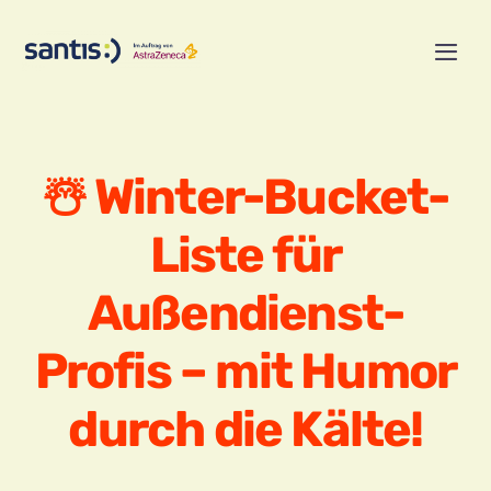
Zum
Inhalt
Togg
springen
Navi
Wer wir sind
☃️ Winter-Bucket-
Was wir bieten
Liste für
Wen wir suchen
Außendienst-
Stellenangebote
Profis – mit Humor
Einarbeitung
durch die Kälte!
Jetzt bewerben