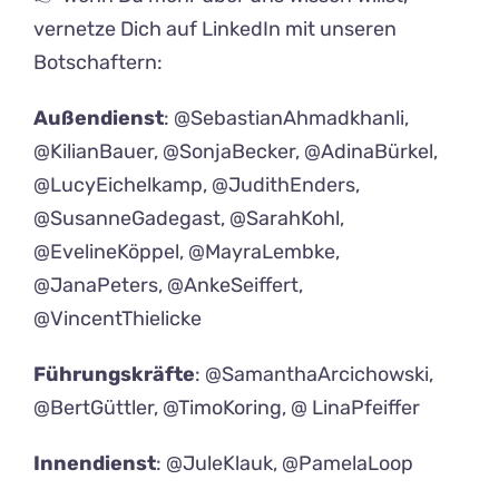
vernetze Dich auf LinkedIn mit unseren
Botschaftern:
Außendienst
: @SebastianAhmadkhanli,
@KilianBauer, @SonjaBecker, @AdinaBürkel,
@LucyEichelkamp, @JudithEnders,
@SusanneGadegast, @SarahKohl,
@EvelineKöppel, @MayraLembke,
@JanaPeters, @AnkeSeiffert,
@VincentThielicke
Führungskräfte
: @SamanthaArcichowski,
@BertGüttler, @TimoKoring, @ LinaPfeiffer
Innendienst
: @JuleKlauk, @PamelaLoop